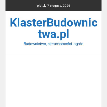
Skip
piątek, 7 sierpnia, 2026
to
content
KlasterBudownic
twa.pl
Budownictwo, nieruchomości, ogród