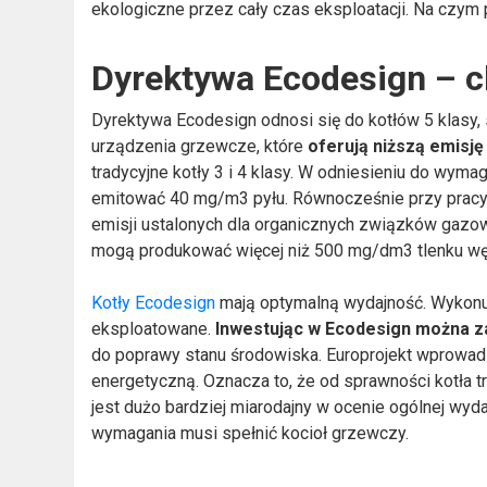
ekologiczne przez cały czas eksploatacji. Na czym
Dyrektywa Ecodesign – c
Dyrektywa Ecodesign odnosi się do kotłów 5 klasy
urządzenia grzewcze, które
oferują niższą emisj
tradycyjne kotły 3 i 4 klasy. W odniesieniu do wym
emitować 40 mg/m3 pyłu. Równocześnie przy pracy
emisji ustalonych dla organicznych związków gazo
mogą produkować więcej niż 500 mg/dm3 tlenku wę
Kotły Ecodesign
mają optymalną wydajność. Wykonuj
eksploatowane.
Inwestując w Ecodesign
można z
do poprawy stanu środowiska. Europrojekt wprowad
energetyczną. Oznacza to, że od sprawności kotła t
jest dużo bardziej miarodajny w ocenie ogólnej wydaj
wymagania musi spełnić kocioł grzewczy.