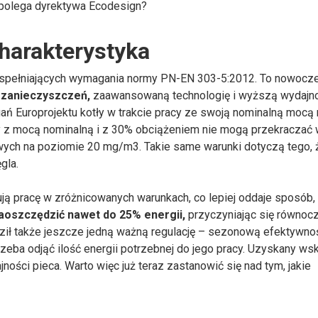
 polega dyrektywa Ecodesign?
harakterystyka
, spełniających wymagania normy PN-EN 303-5:2012. To nowocz
ę zanieczyszczeń,
zaawansowaną technologię i wyższą wydajno
agań Europrojektu kotły w trakcie pracy ze swoją nominalną moc
 z mocą nominalną i z 30% obciążeniem nie mogą przekraczać 
wych na poziomie 20 mg/m3. Takie same warunki dotyczą tego, 
gla.
ą pracę w zróżnicowanych warunkach, co lepiej oddaje sposób, 
aoszczędzić nawet do 25% energii,
przyczyniając się równoc
ził także jeszcze jedną ważną regulację – sezonową efektywno
rzeba odjąć ilość energii potrzebnej do jego pracy. Uzyskany ws
ności pieca. Warto więc już teraz zastanowić się nad tym, jakie