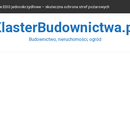
 EI30 jednoskrzydłowe – skuteczna ochrona stref pożarowych
 blachy wybrać?
lasterBudownictwa.
osprzętu wpływa na wydajność pracy łyżki koparek?
 produkcyjnych
Budownictwo, nieruchomości, ogród
waniu instalacji elektrycznych