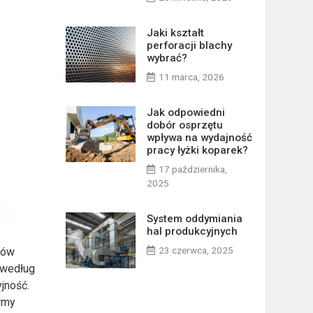
Jaki kształt
perforacji blachy
wybrać?
11 marca, 2026
Jak odpowiedni
dobór osprzętu
wpływa na wydajność
pracy łyżki koparek?
17 października,
2025
System oddymiania
hal produkcyjnych
23 czerwca, 2025
dów
 według
jność.
ormy