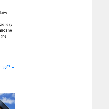
ików
rze leży
miczne
ianę
 pojęć?
→