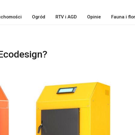
uchomości
Ogród
RTV i AGD
Opinie
Fauna i flo
Ecodesign?