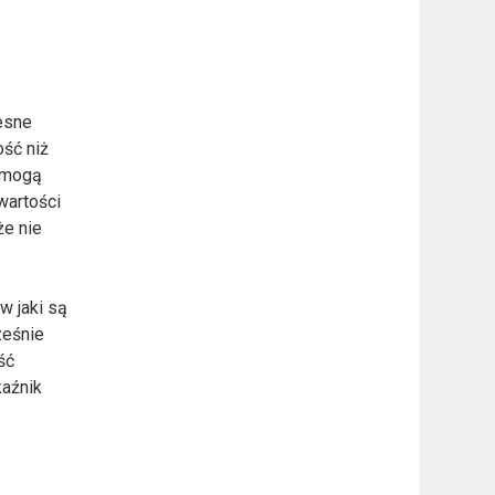
esne
ść niż
ą mogą
wartości
że nie
w jaki są
ześnie
ść
kaźnik