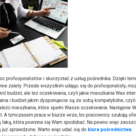
c profesjonalistów i skorzystać z usług pośrednika. Dzięki tem
nne zalety. Przede wszystkim udając się do profesjonalisty, mo
ć budżet, ale też oczekiwania, czyli jakie mieszkania Was inter
ia i budżet jakim dysponujecie są ze sobą kompatybilne, czyli
 znaleźć mieszkanie, które spełni Wasze oczekiwania. Następnie 
kt. A tymczasem praca w biurze wrze, bo pracownicy szukają ofer
dą taką, która powinna się Wam spodobać. Na pewno więc zaosz
ędą już sprawdzone. Warto więc udać się do
biura pośrednictwa