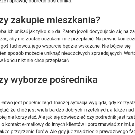
leźć naprawdę dobrego pośrednika.
rzy zakupie mieszkania?
ba ich unikać jak tylko się da. Zatem jeżeli decydujecie się na z
ć, aby nie zostać oszukani i nie przepłacić. Na pewno koniecz
egoś fachowca, jego wsparcie będzie wskazane. Nie bójcie się
 ten sposób możecie uniknąć nieuczciwych sprzedających. Wart
w końcu nikt nie chce przepłacać.
rzy wyborze pośrednika
łatwo jest popełnić błąd. Inaczej sytuacja wygląda, gdy korzyst
ętać, że choć jest wielu bardzo dobrych i rzetelnych, a także na
piej nie korzystać. Ale jak się dowiedzieć czy pośrednik jest rze
kontakt e-mailowy do innych klientów i porozmawiać z nimi, a
także przejrzenie forów. Ale gdy już znajdziecie prawdziwego f