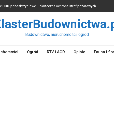
 EI30 jednoskrzydłowe – skuteczna ochrona stref pożarowych
 blachy wybrać?
lasterBudownictwa.
osprzętu wpływa na wydajność pracy łyżki koparek?
 produkcyjnych
Budownictwo, nieruchomości, ogród
waniu instalacji elektrycznych
uchomości
Ogród
RTV i AGD
Opinie
Fauna i flo