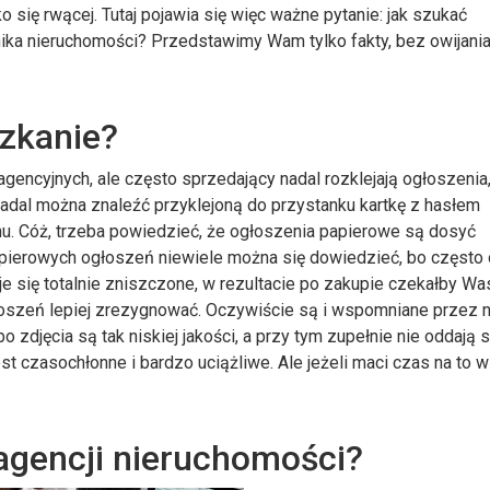
o się rwącej. Tutaj pojawia się więc ważne pytanie: jak szukać
ika nieruchomości? Przedstawimy Wam tylko fakty, bez owijani
szkanie?
encyjnych, ale często sprzedający nadal rozklejają ogłoszenia, 
adal można znaleźć przyklejoną do przystanku kartkę z hasłem
. Cóż, trzeba powiedzieć, że ogłoszenia papierowe są dosyć
papierowych ogłoszeń niewiele można się dowiedzieć, bo często
je się totalnie zniszczone, w rezultacie po zakupie czekałby Was
łoszeń lepiej zrezygnować. Oczywiście są i wspomniane przez 
o zdjęcia są tak niskiej jakości, a przy tym zupełnie nie oddają 
t czasochłonne i bardzo uciążliwe. Ale jeżeli maci czas na to 
agencji nieruchomości?