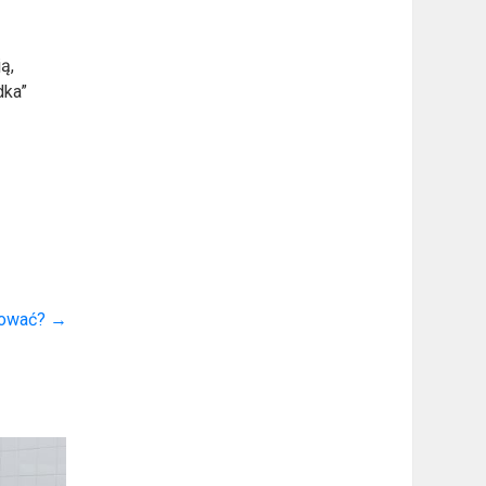
ą,
dka”
ydować?
→