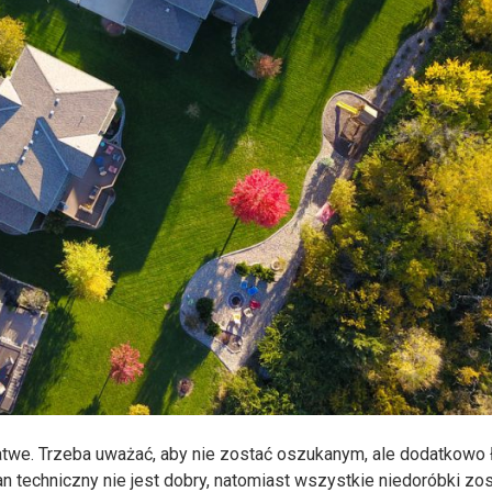
łatwe. Trzeba uważać, aby nie zostać oszukanym, ale dodatkowo 
an techniczny nie jest dobry, natomiast wszystkie niedoróbki zos