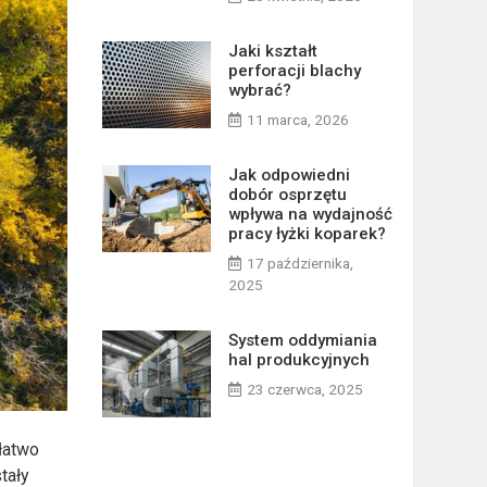
Jaki kształt
perforacji blachy
wybrać?
11 marca, 2026
Jak odpowiedni
dobór osprzętu
wpływa na wydajność
pracy łyżki koparek?
17 października,
2025
System oddymiania
hal produkcyjnych
23 czerwca, 2025
łatwo
tały