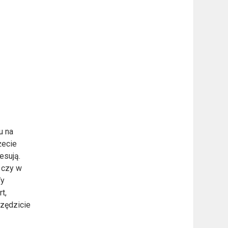
u na
żecie
esują.
 czy w
Wy
t,
czędzicie