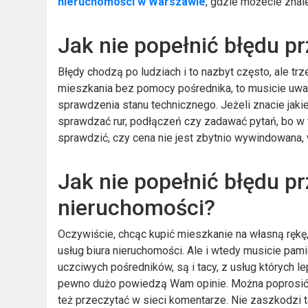
nieruchomości w Warszawie
, gdzie możecie zna
Jak nie popełnić błędu p
Błędy chodzą po ludziach i to nazbyt często, ale trze
mieszkania bez pomocy pośrednika, to musicie uważa
sprawdzenia stanu technicznego. Jeżeli znacie jaki
sprawdzać rur, podłączeń czy zadawać pytań, bo w
sprawdzić, czy cena nie jest zbytnio wywindowana, 
Jak nie popełnić błędu p
nieruchomości?
Oczywiście, chcąc kupić mieszkanie na własną rękę, 
usług biura nieruchomości. Ale i wtedy musicie pami
uczciwych pośredników, są i tacy, z usług których le
pewno dużo powiedzą Wam opinie. Można poprosić o 
też przeczytać w sieci komentarze. Nie zaszkodzi 