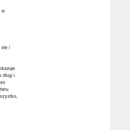
a w
ale i
 okazuje
 długi i
nas
stanu
wszystko,