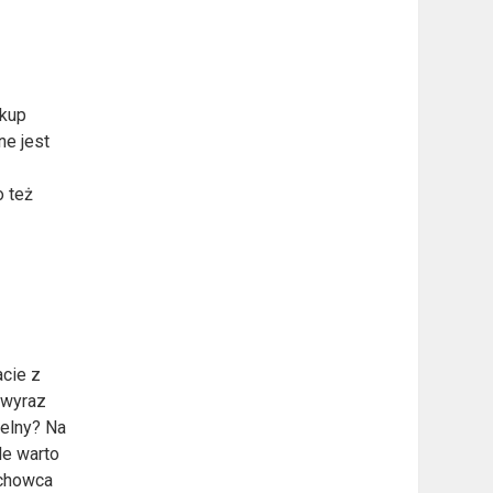
akup
ne jest
o też
acie z
d wyraz
telny? Na
le warto
achowca