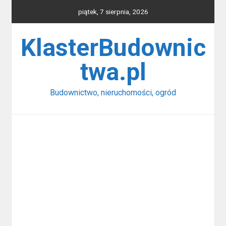
Skip
piątek, 7 sierpnia, 2026
to
content
KlasterBudownic
twa.pl
Budownictwo, nieruchomości, ogród