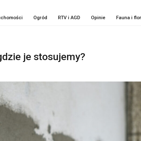
uchomości
Ogród
RTV i AGD
Opinie
Fauna i flo
gdzie je stosujemy?