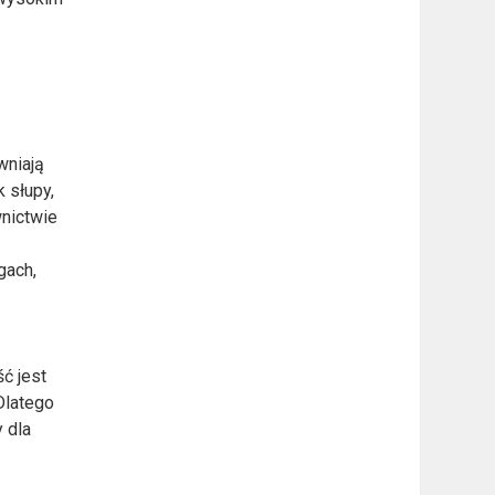
wniają
k słupy,
wnictwie
gach,
ć jest
Dlatego
 dla