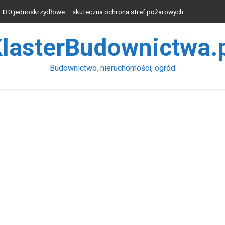
EI30 jednoskrzydłowe – skuteczna ochrona stref pożarowych
lachy wybrać?
lasterBudownictwa.
przętu wpływa na wydajność pracy łyżki koparek?
rodukcyjnych
Budownictwo, nieruchomości, ogród
niu instalacji elektrycznych