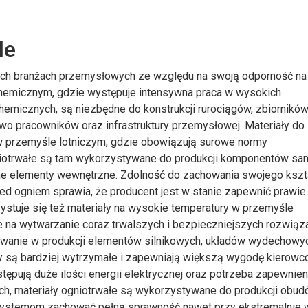
le
ych branżach przemysłowych ze względu na swoją odporność na
chemicznym, gdzie występuje intensywna praca w wysokich
hemicznych, są niezbędne do konstrukcji rurociągów, zbiornikó
o pracowników oraz infrastruktury przemysłowej. Materiały do
w przemyśle lotniczym, gdzie obowiązują surowe normy
gniotrwałe są tam wykorzystywane do produkcji komponentów sa
 inne elementy wewnętrzne. Zdolność do zachowania swojego kszta
zed ogniem sprawia, że producent jest w stanie zapewnić prawie
stuje się też materiały na wysokie temperatury w przemyśle
e na wytwarzanie coraz trwalszych i bezpieczniejszych rozwiąz
sowanie w produkcji elementów silnikowych, układów wydechowy
ody są bardziej wytrzymałe i zapewniają większą wygodę kierowc
ępują duże ilości energii elektrycznej oraz potrzeba zapewnien
ch, materiały ogniotrwałe są wykorzystywane do produkcji obud
 systemom zachować pełną sprawność nawet przy ekstremalnie