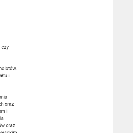
w czy
molotów,
łtu i
ania
ch oraz
om i
ia
ów oraz
 wysokim