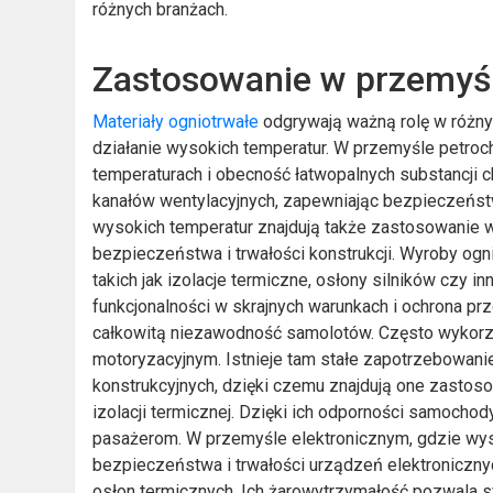
różnych branżach.
Zastosowanie w przemyś
Materiały ogniotrwałe
odgrywają ważną rolę w różn
działanie wysokich temperatur. W przemyśle petro
temperaturach i obecność łatwopalnych substancji c
kanałów wentylacyjnych, zapewniając bezpieczeństw
wysokich temperatur znajdują także zastosowanie 
bezpieczeństwa i trwałości konstrukcji. Wyroby o
takich jak izolacje termiczne, osłony silników czy
funkcjonalności w skrajnych warunkach i ochrona pr
całkowitą niezawodność samolotów. Często wykorzy
motoryzacyjnym. Istnieje tam stałe zapotrzebowani
konstrukcyjnych, dzięki czemu znajdują one zasto
izolacji termicznej. Dzięki ich odporności samoch
pasażerom. W przemyśle elektronicznym, gdzie wyst
bezpieczeństwa i trwałości urządzeń elektroniczny
osłon termicznych. Ich żarowytrzymałość pozwala