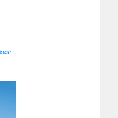
rubach?
→