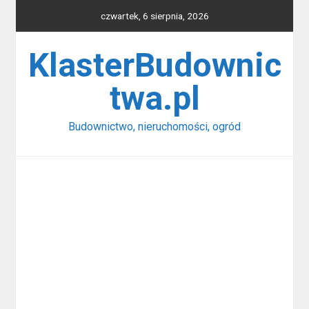
Skip
czwartek, 6 sierpnia, 2026
to
content
KlasterBudownic
twa.pl
Budownictwo, nieruchomości, ogród