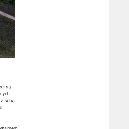
eci są
mnych
 z sobą
ie
wynajmem