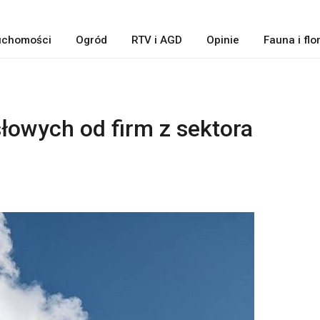
uchomości
Ogród
RTV i AGD
Opinie
Fauna i flo
owych od firm z sektora