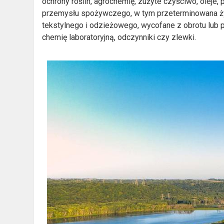
ochrony roślin, agrochemię, zużyte czyściwo, oleje
przemysłu spożywczego, w tym przeterminowana ż
tekstylnego i odzieżowego, wycofane z obrotu lub 
chemię laboratoryjną, odczynniki czy zlewki.