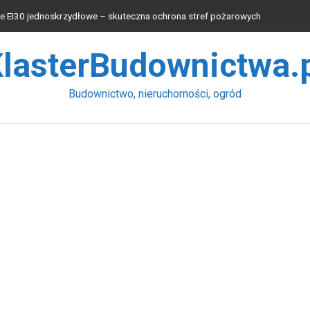
 EI30 jednoskrzydłowe – skuteczna ochrona stref pożarowych
 blachy wybrać?
lasterBudownictwa.
osprzętu wpływa na wydajność pracy łyżki koparek?
 produkcyjnych
Budownictwo, nieruchomości, ogród
waniu instalacji elektrycznych