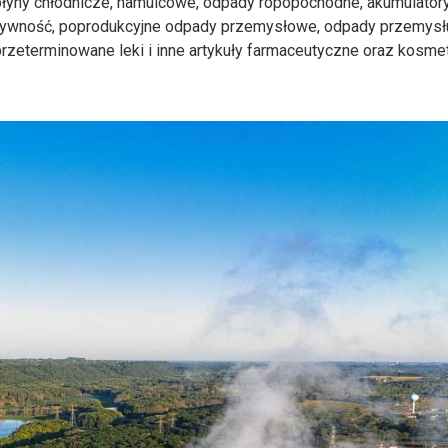
, płyny chłodnicze, hamulcowe, odpady ropopochodne, akumulator
ywność, poprodukcyjne odpady przemysłowe, odpady przemysł
przeterminowane leki i inne artykuły farmaceutyczne oraz kosme