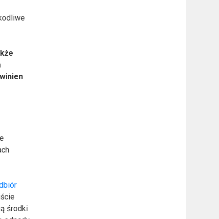
kodliwe
akże
a
winien
le
ach
dbiór
iście
gą środki