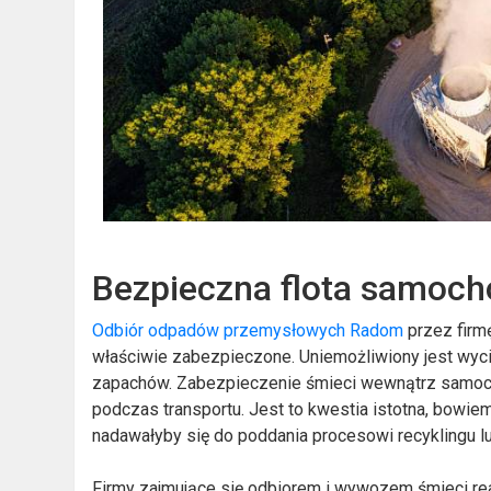
Bezpieczna flota samoc
Odbiór odpadów przemysłowych Radom
przez firmę
właściwie zabezpieczone. Uniemożliwiony jest wyci
zapachów. Zabezpieczenie śmieci wewnątrz samocho
podczas transportu. Jest to kwestia istotna, bow
nadawałyby się do poddania procesowi recyklingu lub
Firmy zajmujące się odbiorem i wywozem śmieci re