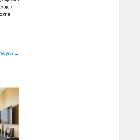
rają i
eczne
dowych
→