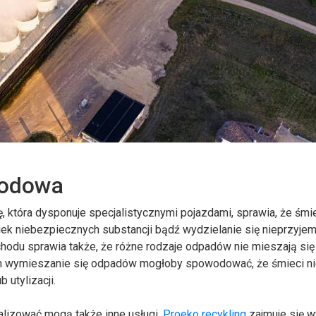
hodowa
, która dysponuje specjalistycznymi pojazdami, sprawia, że śmi
ek niebezpiecznych substancji bądź wydzielanie się nieprzyje
du sprawia także, że różne rodzaje odpadów nie mieszają się
iem wymieszanie się odpadów mogłoby spowodować, że śmieci n
 utylizacji.
alizować mogą także inne usługi.
Proeko recykling
zajmuje się 