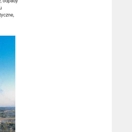
y, odpady
u
tyczne,