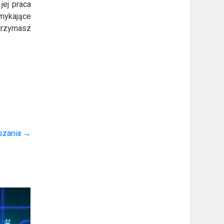
jej praca
amykające
trzymasz
szania
→