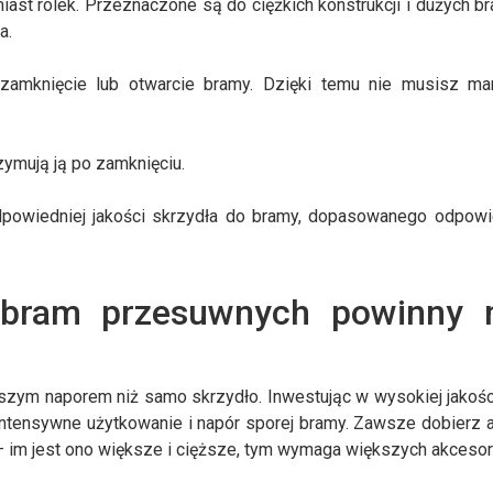
st rolek. Przeznaczone są do ciężkich konstrukcji i dużych br
a.
zamknięcie lub otwarcie bramy. Dzięki temu nie musisz mar
zymują ją po zamknięciu.
dpowiedniej jakości skrzydła do bramy, dopasowanego odpow
 bram przesuwnych powinny 
kszym naporem niż samo skrzydło. Inwestując w wysokiej jakośc
 intensywne użytkowanie i napór sporej bramy. Zawsze dobierz 
im jest ono większe i cięższe, tym wymaga większych akcesor