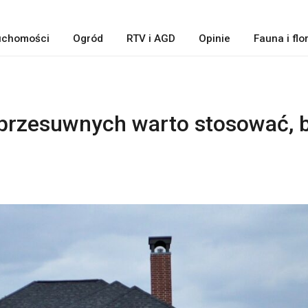
uchomości
Ogród
RTV i AGD
Opinie
Fauna i flo
 przesuwnych warto stosować, 