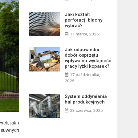
Jaki kształt
perforacji blachy
wybrać?
11 marca, 2026
Jak odpowiedni
dobór osprzętu
wpływa na wydajność
pracy łyżki koparek?
17 października,
2025
System oddymiania
hal produkcyjnych
23 czerwca, 2025
ch, jak i
zesuwnych