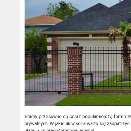
Bramy przesuwne są coraz popularniejszą formą t
prywatnych. W jakie akcesoria warto się zaopatrz
ułatwią im pracę? Podpowiadamy!