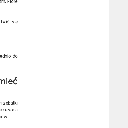
am, które
twić się
iednio do
mieć
i zębatki
akcesoria
iów.