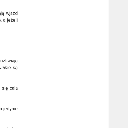
ają wjazd
 a jeżeli
ożliwiają
 Jakie są
się cała
a jedynie