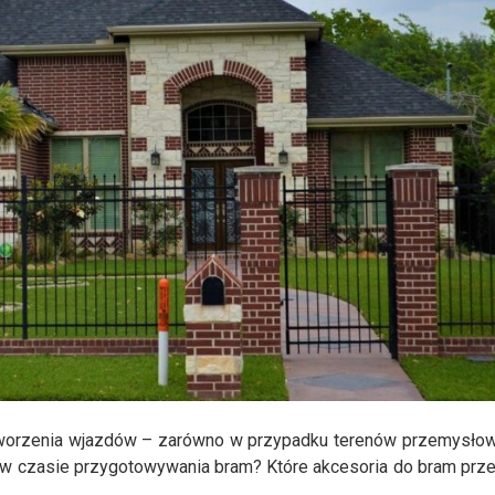
worzenia wjazdów – zarówno w przypadku terenów przemysłowy
yć w czasie przygotowywania bram? Które akcesoria do bram pr