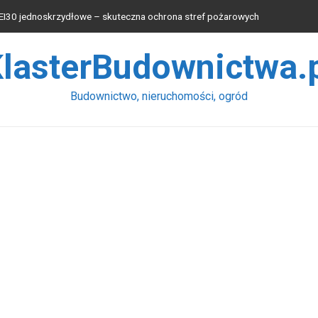
EI30 jednoskrzydłowe – skuteczna ochrona stref pożarowych
lachy wybrać?
lasterBudownictwa.
przętu wpływa na wydajność pracy łyżki koparek?
rodukcyjnych
Budownictwo, nieruchomości, ogród
niu instalacji elektrycznych