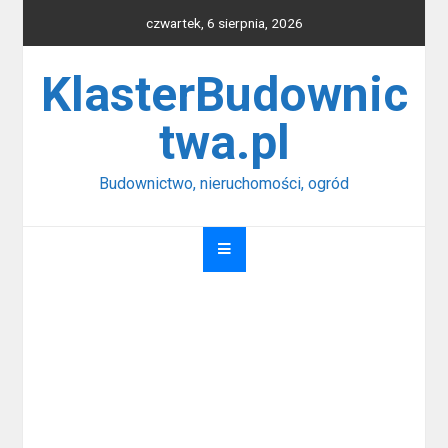
Skip
czwartek, 6 sierpnia, 2026
to
content
KlasterBudownic
twa.pl
Budownictwo, nieruchomości, ogród