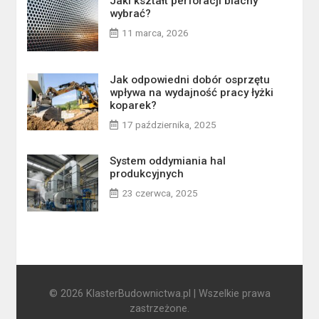
Jaki kształt perforacji blachy
wybrać?
11 marca, 2026
Jak odpowiedni dobór osprzętu
wpływa na wydajność pracy łyżki
koparek?
17 października, 2025
System oddymiania hal
produkcyjnych
23 czerwca, 2025
© 2026 KlasterBudownictwa.pl | Wszelkie prawa
zastrzeżone.