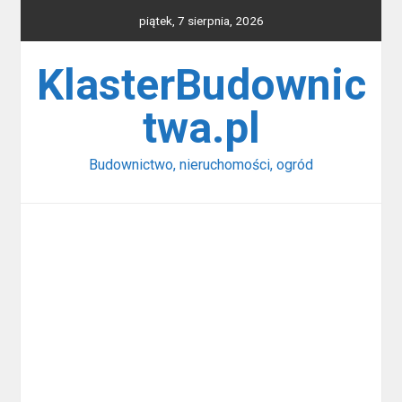
Skip
piątek, 7 sierpnia, 2026
to
content
KlasterBudownic
twa.pl
Budownictwo, nieruchomości, ogród