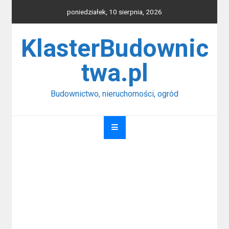
Skip
poniedziałek, 10 sierpnia, 2026
to
content
KlasterBudownic
twa.pl
Budownictwo, nieruchomości, ogród