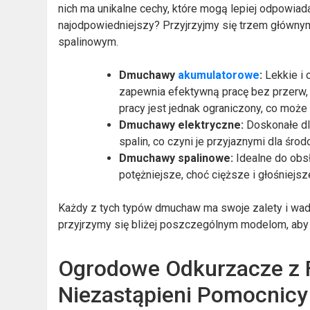
nich ma unikalne cechy, które mogą lepiej odpowiad
najodpowiedniejszy? Przyjrzyjmy się trzem główny
spalinowym.
Dmuchawy
akumulatorowe
:
Lekkie i 
zapewnia efektywną pracę bez przerw, 
pracy jest jednak ograniczony, co moż
Dmuchawy elektryczne:
Doskonałe dla
spalin, co czyni je przyjaznymi dla środ
Dmuchawy spalinowe:
Idealne do obsł
potężniejsze, choć cięższe i głośniejs
Każdy z tych typów dmuchaw ma swoje zalety i wady
przyjrzymy się bliżej poszczególnym modelom, ab
Ogrodowe Odkurzacze z F
Niezastąpieni Pomocnicy