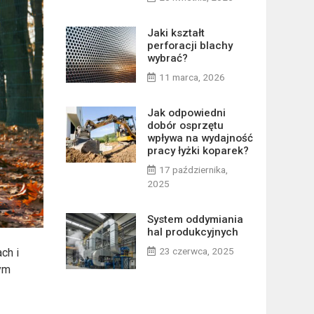
Jaki kształt
perforacji blachy
wybrać?
11 marca, 2026
Jak odpowiedni
dobór osprzętu
wpływa na wydajność
pracy łyżki koparek?
17 października,
2025
System oddymiania
hal produkcyjnych
23 czerwca, 2025
ch i
ym