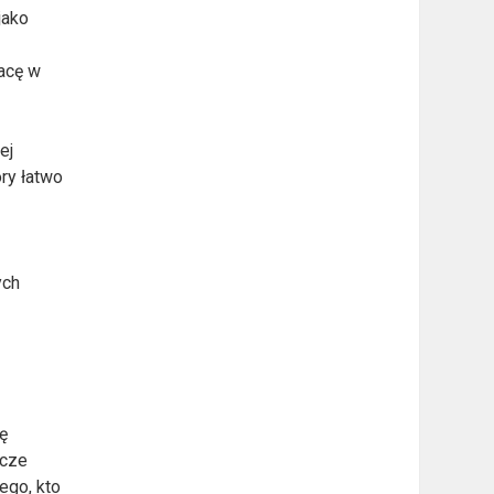
jako
racę w
ej
óry łatwo
ych
ję
acze
ego, kto