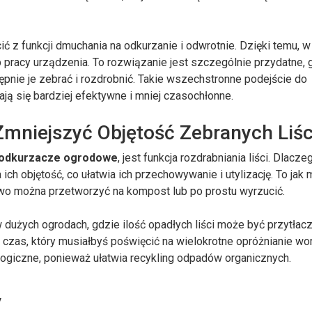
 z funkcji dmuchania na odkurzanie i odwrotnie. Dzięki temu, w
 pracy urządzenia. To rozwiązanie jest szczególnie przydatne, 
ępnie je zebrać i rozdrobnić. Takie wszechstronne podejście do
ją się bardziej efektywne i mniej czasochłonne.
Zmniejszyć Objętość Zebranych Liśc
odkurzacze ogrodowe
, jest funkcja rozdrabniania liści. Dlacze
ich objętość, co ułatwia ich przechowywanie i utylizację. To jak 
 łatwo można przetworzyć na kompost lub po prostu wyrzucić.
 dużych ogrodach, gdzie ilość opadłych liści może być przytłacz
e czas, który musiałbyś poświęcić na wielokrotne opróżnianie wo
ologiczne, ponieważ ułatwia recykling odpadów organicznych.
y