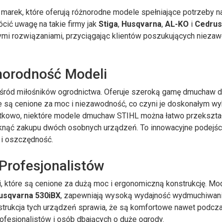
 marek, które oferują różnorodne modele spełniające potrzeby 
cić uwagę na takie firmy jak
Stiga
,
Husqvarna
,
AL-KO
i
Cedru
nymi rozwiązaniami, przyciągając klientów poszukujących niezaw
norodność Modeli
wśród miłośników ogrodnictwa. Oferuje szeroką gamę dmuchaw do
 te są cenione za moc i niezawodność, co czyni je doskonałym 
tkowo, niektóre modele dmuchaw STIHL można łatwo przekształ
knąć zakupu dwóch osobnych urządzeń. To innowacyjne podejśc
i oszczędność.
Profesjonalistów
i, które są cenione za dużą moc i ergonomiczną konstrukcję. Mo
sqvarna 530iBX
, zapewniają wysoką wydajność wydmuchiwani
strukcja tych urządzeń sprawia, że są komfortowe nawet podcz
rofesjonalistów i osób dbających o duże ogrody.