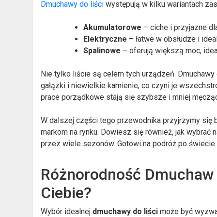
Dmuchawy do liści
występują w kilku wariantach zasi
Akumulatorowe
– ciche i przyjazne d
Elektryczne
– łatwe w obsłudze i idea
Spalinowe
– oferują większą moc, ide
Nie tylko liście są celem tych urządzeń. Dmuchawy d
gałązki i niewielkie kamienie, co czyni je wszechs
prace porządkowe stają się szybsze i mniej męczą
W dalszej części tego przewodnika przyjrzymy się 
markom na rynku. Dowiesz się również, jak wybrać na
przez wiele sezonów. Gotowi na podróż po świecie
Różnorodność Dmuchaw do
Ciebie?
Wybór idealnej
dmuchawy do liści
może być wyzwan