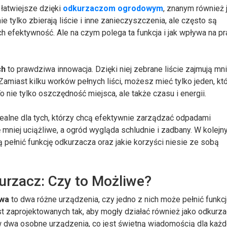
 łatwiejsze dzięki
odkurzaczom ogrodowym
, znanym również 
e tylko zbierają liście i inne zanieczyszczenia, ale często są
h efektywność. Ale na czym polega ta funkcja i jak wpływa na p
ch
to prawdziwa innowacja. Dzięki niej zebrane liście zajmują mni
 Zamiast kilku worków pełnych liści, możesz mieć tylko jeden, kt
 nie tylko oszczędność miejsca, ale także czasu i energii.
ealne dla tych, którzy chcą efektywnie zarządzać odpadami
mniej uciążliwe, a ogród wygląda schludnie i zadbany. W kolejn
 pełnić funkcję odkurzacza oraz jakie korzyści niesie ze sobą
urzacz: Czy to Możliwe?
awa
to dwa różne urządzenia, czy jedno z nich może pełnić funkc
t zaprojektowanych tak, aby mogły działać również jako odkurz
 dwa osobne urządzenia, co jest świetną wiadomością dla każd