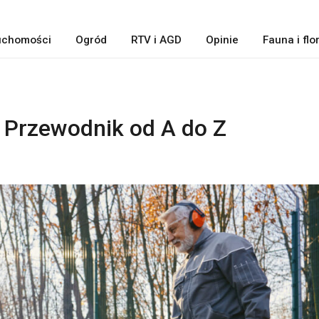
uchomości
Ogród
RTV i AGD
Opinie
Fauna i flo
 Przewodnik od A do Z