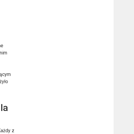
ne
 nim
dącym
żyło
la
Każdy z