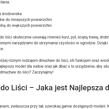
lania:
la środowiska
lne do mniejszych powierzchni
alną do większych powierzchni
o liści skutecznie usuwają również kurz, pył, ściętą trawę, drob
tronnymi narzędziami do utrzymania czystości w ogrodzie. Dzięki
ce.
bliżej różnym rodzajom dmuchaw do liści, ich funkcjom oraz wio
jlepszy model dla siebie oraz jak dbać o to urządzenie, aby słu
 dmuchaw do liści? Zaczynajmy!
 Liści – Jaka jest Najlepsza d
iem, zwłaszcza przy tak szerokiej gamie dostępnych modeli. 