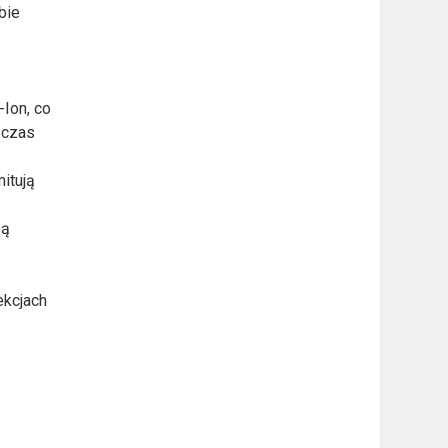
bie
-Ion, co
 czas
itują
są
ekcjach