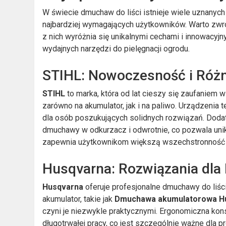
W świecie dmuchaw do liści istnieje wiele uznanych
najbardziej wymagających użytkowników. Warto zwró
z nich wyróżnia się unikalnymi cechami i innowacyj
wydajnych narzędzi do pielęgnacji ogrodu.
STIHL: Nowoczesność i Róż
STIHL
to marka, która od lat cieszy się zaufaniem 
zarówno na akumulator, jak i na paliwo. Urządzenia
dla osób poszukujących solidnych rozwiązań. Doda
dmuchawy w odkurzacz i odwrotnie, co pozwala uni
zapewnia użytkownikom większą wszechstronność 
Husqvarna: Rozwiązania dla 
Husqvarna
oferuje profesjonalne dmuchawy do liśc
akumulator, takie jak
Dmuchawa akumulatorowa Hu
czyni je niezwykle praktycznymi. Ergonomiczna kon
długotrwałej pracy, co jest szczególnie ważne dla p