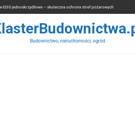
 EI30 jednoskrzydłowe – skuteczna ochrona stref pożarowych
 blachy wybrać?
lasterBudownictwa.
osprzętu wpływa na wydajność pracy łyżki koparek?
 produkcyjnych
Budownictwo, nieruchomości, ogród
waniu instalacji elektrycznych