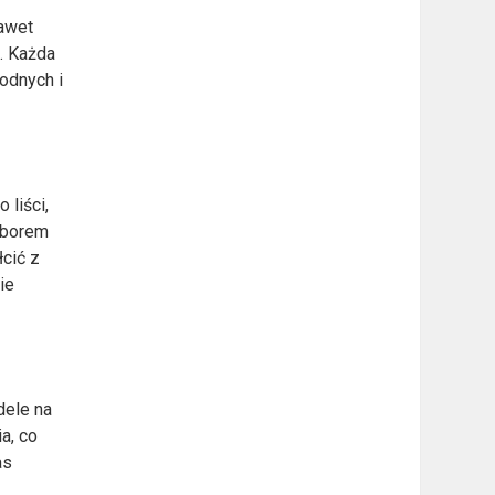
nawet
s
. Każda
odnych i
 liści,
wyborem
cić z
ie
dele na
a, co
as