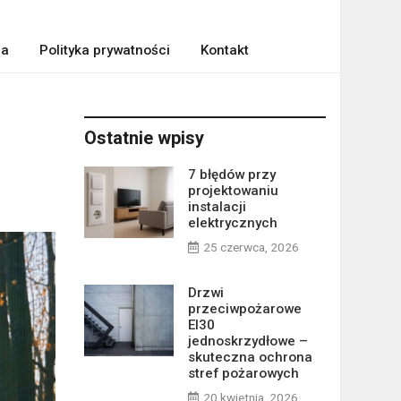
ra
Polityka prywatności
Kontakt
Ostatnie wpisy
7 błędów przy
projektowaniu
instalacji
elektrycznych
25 czerwca, 2026
Drzwi
przeciwpożarowe
EI30
jednoskrzydłowe –
skuteczna ochrona
stref pożarowych
20 kwietnia, 2026