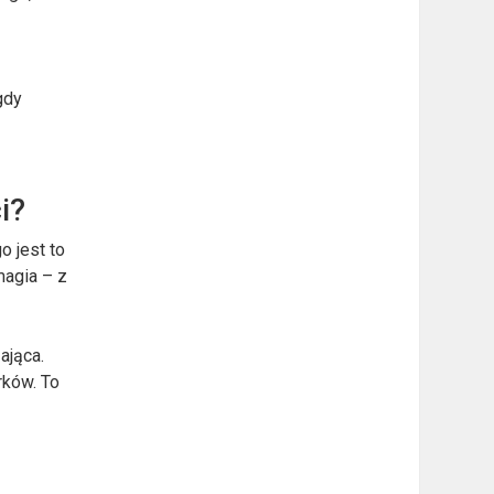
gdy
i?
go jest to
magia – z
ająca.
rków. To