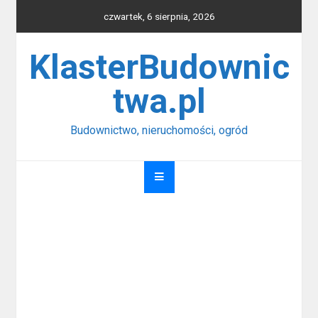
Skip
czwartek, 6 sierpnia, 2026
to
content
KlasterBudownic
twa.pl
Budownictwo, nieruchomości, ogród