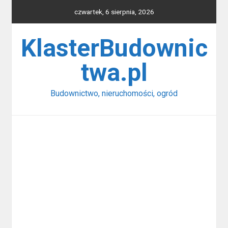
Skip
czwartek, 6 sierpnia, 2026
to
content
KlasterBudownic
twa.pl
Budownictwo, nieruchomości, ogród