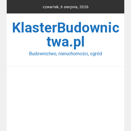
Skip
czwartek, 6 sierpnia, 2026
to
content
KlasterBudownic
twa.pl
Budownictwo, nieruchomości, ogród