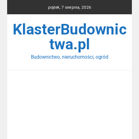
Skip
piątek, 7 sierpnia, 2026
to
content
KlasterBudownic
twa.pl
Budownictwo, nieruchomości, ogród