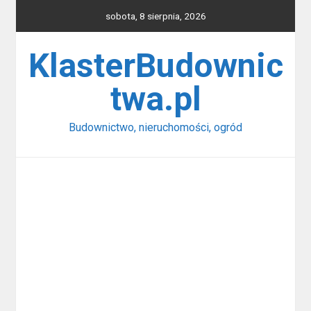
Skip
sobota, 8 sierpnia, 2026
to
content
KlasterBudownic
twa.pl
Budownictwo, nieruchomości, ogród