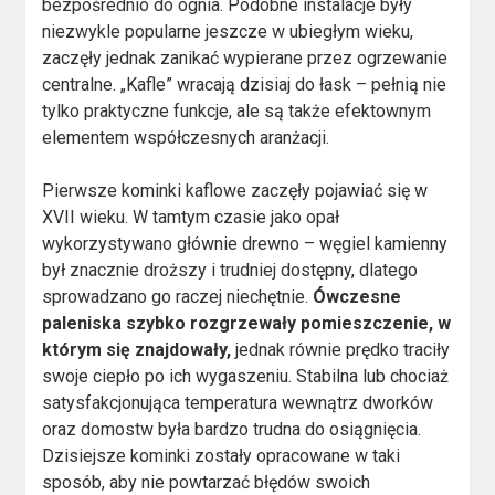
bezpośrednio do ognia. Podobne instalacje były
niezwykle popularne jeszcze w ubiegłym wieku,
zaczęły jednak zanikać wypierane przez ogrzewanie
centralne. „Kafle” wracają dzisiaj do łask – pełnią nie
tylko praktyczne funkcje, ale są także efektownym
elementem współczesnych aranżacji.
Pierwsze kominki kaflowe zaczęły pojawiać się w
XVII wieku. W tamtym czasie jako opał
wykorzystywano głównie drewno – węgiel kamienny
był znacznie droższy i trudniej dostępny, dlatego
sprowadzano go raczej niechętnie.
Ówczesne
paleniska szybko rozgrzewały pomieszczenie, w
którym się znajdowały,
jednak równie prędko traciły
swoje ciepło po ich wygaszeniu. Stabilna lub chociaż
satysfakcjonująca temperatura wewnątrz dworków
oraz domostw była bardzo trudna do osiągnięcia.
Dzisiejsze kominki zostały opracowane w taki
sposób, aby nie powtarzać błędów swoich