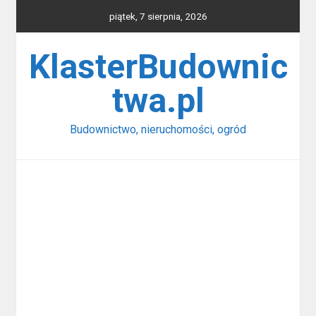
Skip
piątek, 7 sierpnia, 2026
to
content
KlasterBudownic
twa.pl
Budownictwo, nieruchomości, ogród