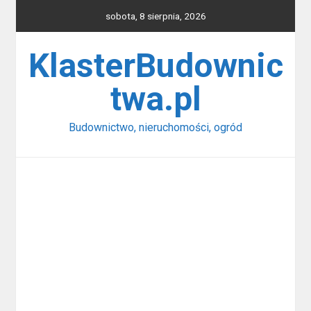
Skip
sobota, 8 sierpnia, 2026
to
content
KlasterBudownic
twa.pl
Budownictwo, nieruchomości, ogród