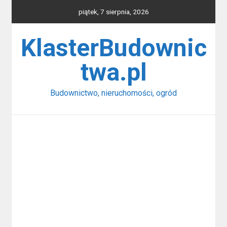
Skip
piątek, 7 sierpnia, 2026
to
content
KlasterBudownic
twa.pl
Budownictwo, nieruchomości, ogród