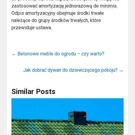
zastosować amortyzację jednorazową de minimis.
Odpis amortyzacyjny obejmuje środki trwałe
należące do grupy środków trwałych, które
przewiduje ustawa.
←
Betonowe meble do ogrodu – czy warto?
Jak dobrać dywan do dziewczęcego pokoju?
→
Similar Posts