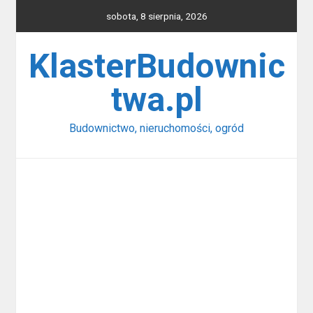
Skip
sobota, 8 sierpnia, 2026
to
content
KlasterBudownic
twa.pl
Budownictwo, nieruchomości, ogród