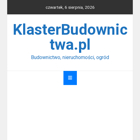
Skip
czwartek, 6 sierpnia, 2026
to
content
KlasterBudownic
twa.pl
Budownictwo, nieruchomości, ogród