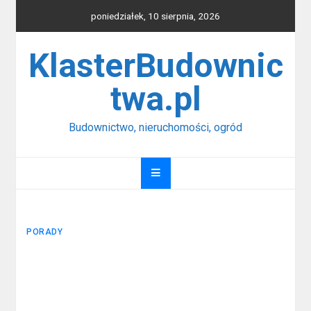
Skip
poniedziałek, 10 sierpnia, 2026
to
content
KlasterBudownic
twa.pl
Budownictwo, nieruchomości, ogród
PORADY